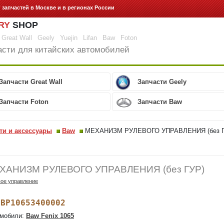
г запчастей
в Москве и в регионах России
RY
SHOP
Great Wall
Geely
Yuejin
Lifan
Baw
Foton
асти для китайских автомобилей
Запчасти Great Wall
Запчасти Geely
Запчасти Foton
Запчасти Baw
ти и аксессуары
Baw
МЕХАНИЗМ РУЛЕВОГО УПРАВЛЕНИЯ (без Г
ХАНИЗМ РУЛЕВОГО УПРАВЛЕНИЯ (без ГУР)
ое управление
BP10653400002
:
мобили:
Baw Fenix 1065