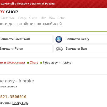
г запчастей
в Москве и в регионах России
RY
SHOP
Great Wall
Geely
Yuejin
Lifan
Baw
Foton
асти для китайских автомобилей
Запчасти Great Wall
Запчасти Geely
Запчасти Foton
Запчасти Baw
ти и аксессуары
Chery
Hose assy - fr brake
e assy - fr brake
зная система
S21-3506010
:
мобили:
Chery Qq6