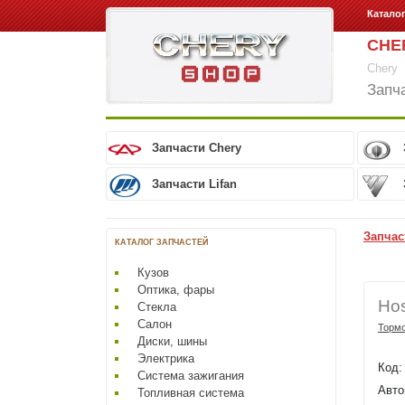
Катало
CHE
Chery
Запч
Запчасти Chery
Запчасти Lifan
Запчас
КАТАЛОГ ЗАПЧАСТЕЙ
Кузов
Оптика, фары
Hos
Стекла
Салон
Тормо
Диски, шины
Электрика
Код
Система зажигания
Авто
Топливная система