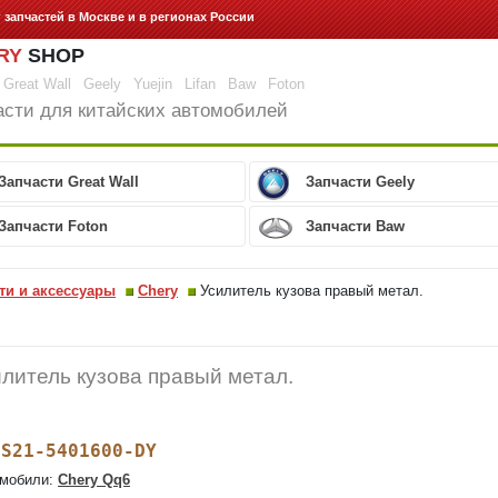
г запчастей
в Москве и в регионах России
RY
SHOP
Great Wall
Geely
Yuejin
Lifan
Baw
Foton
асти для китайских автомобилей
Запчасти Great Wall
Запчасти Geely
Запчасти Foton
Запчасти Baw
ти и аксессуары
Chery
Усилитель кузова правый метал.
литель кузова правый метал.
S21-5401600-DY
:
мобили:
Chery Qq6