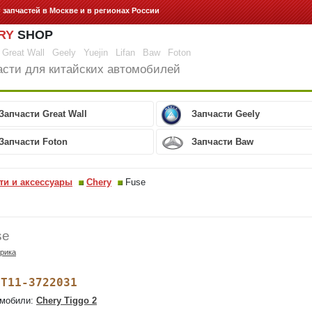
г запчастей
в Москве и в регионах России
RY
SHOP
Great Wall
Geely
Yuejin
Lifan
Baw
Foton
асти для китайских автомобилей
Запчасти Great Wall
Запчасти Geely
Запчасти Foton
Запчасти Baw
ти и аксессуары
Chery
Fuse
se
рика
T11-3722031
:
мобили:
Chery Tiggo 2