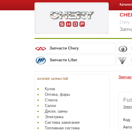
Катало
CHE
Chery
Запч
Запчасти Chery
Запчасти Lifan
Запчас
КАТАЛОГ ЗАПЧАСТЕЙ
Кузов
Оптика, фары
Fu
Стекла
Салон
Элект
Диски, шины
Электрика
Код
Система зажигания
Авто
Топливная система