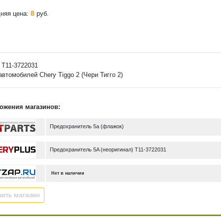
8
няя цена:
руб.
 T11-3722031
автомобилей Chery Tiggo 2 (Чери Тигго 2)
ожения магазинов:
Предохранитель 5а (флажок)
Предохранитель 5A (неоригинал) T11-3722031
Нет в наличии
ить магазин