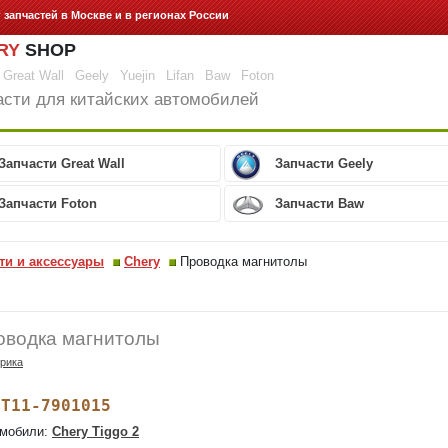
г запчастей
в Москве и в регионах России
RY
SHOP
Great Wall
Geely
Yuejin
Lifan
Baw
Foton
асти для китайских автомобилей
Запчасти Great Wall
Запчасти Geely
Запчасти Foton
Запчасти Baw
ти и аксессуары
Chery
Проводка магнитолы
оводка магнитолы
рика
T11-7901015
:
мобили:
Chery Tiggo 2