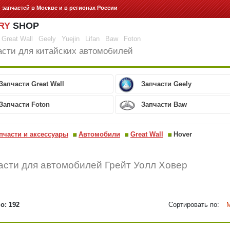
г запчастей
в Москве и в регионах России
RY
SHOP
Great Wall
Geely
Yuejin
Lifan
Baw
Foton
асти для китайских автомобилей
Запчасти Great Wall
Запчасти Geely
Запчасти Foton
Запчасти Baw
пчасти и аксессуары
Автомобили
Great Wall
Hover
асти для автомобилей Грейт Уолл Ховер
о: 192
Сортировать по: