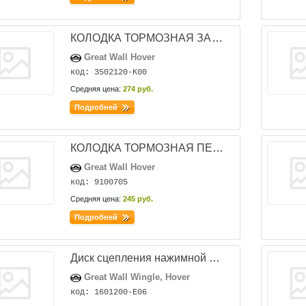
КОЛОДКА ТОРМОЗНАЯ ЗАДНЯЯ (1 К-Т: 4 ШТ.) HOVER, SAFE F1 3502150-K00
Great Wall Hover
код: 3502120-K00
Средняя цена:
274 руб.
Подробней
КОЛОДКА ТОРМОЗНАЯ ПЕРЕДНЯЯ (К-Т 4 ШТ) GW PERI,COOLBEAR,FLORID
Great Wall Hover
код: 9100705
Средняя цена:
245 руб.
Подробней
Диск сцепления нажимной дизель
Great Wall Wingle, Hover
код: 1601200-E06