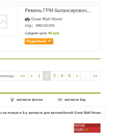
Ремень ГРМ балансировочный
Great Wall Hover
код: SMD182295
Средняя цена:
80 руб.
Подробней
раницы:
««
«
1
2
3
4
5
»
…
»»
запчасти фотон
запчасти бау
ы на новые и б.у запчасти для автомобилей
Great Wall Hover
.