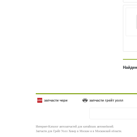
Найден
запчасти чери
запчасти грейт уолл
Интернет-Каталог автозапчастей для китайских автомобилей.
Запчасти для Грейт Уолл Ховер в Москве и в Московской области.