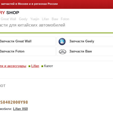
г запчастей
в Москве и в регионах России
RY
SHOP
Great Wall
Geely
Yuejin
Lifan
Baw
Foton
асти для китайских автомобилей
Запчасти Great Wall
Запчасти Geely
Запчасти Foton
Запчасти Baw
ти и аксессуары
Lifan
Капот
пот
S8402000Y98
:
мобили:
Lifan X60