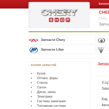
Катало
CHE
Chery
Запч
Запчасти Chery
Запчасти Lifan
Запчас
КАТАЛОГ ЗАПЧАСТЕЙ
Кузов
Оптика, фары
Ка
Стекла
Салон
Тран
Диски, шины
Электрика
Код
Система зажигания
Авто
Топливная система