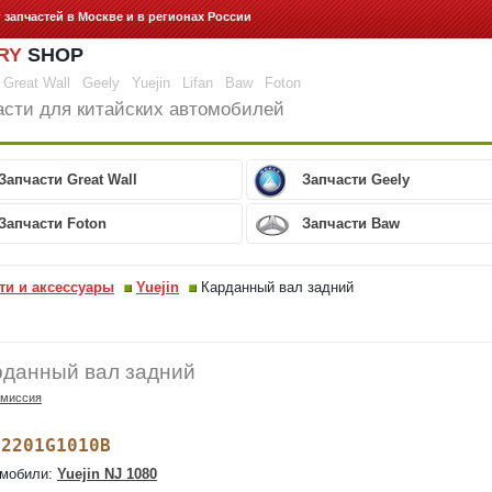
г запчастей
в Москве и в регионах России
RY
SHOP
Great Wall
Geely
Yuejin
Lifan
Baw
Foton
асти для китайских автомобилей
Запчасти Great Wall
Запчасти Geely
Запчасти Foton
Запчасти Baw
ти и аксессуары
Yuejin
Карданный вал задний
рданный вал задний
смиссия
2201G1010B
:
мобили:
Yuejin NJ 1080