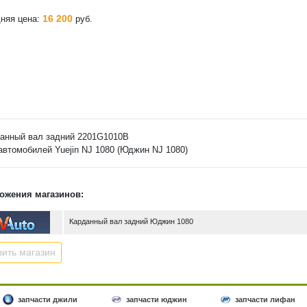
16 200
няя цена:
руб.
анный вал задний 2201G1010B
автомобилей Yuejin NJ 1080 (Юджин NJ 1080)
ожения магазинов:
Карданный вал задний Юджин 1080
ить магазин
запчасти джили
запчасти юджин
запчасти лифан