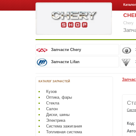
Катало
CHE
Chery
Запч
Запчасти Chery
Запчасти Lifan
Запчас
КАТАЛОГ ЗАПЧАСТЕЙ
Кузов
Оптика, фары
Ста
Стекла
Салон
Систе
Диски, шины
Электрика
Код
Система зажигания
Авто
Топливная система