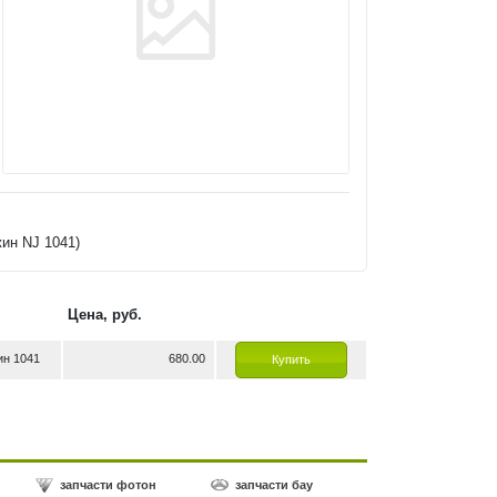
жин NJ 1041)
Цена, руб.
ин 1041
680.00
Купить
запчасти фотон
запчасти бау