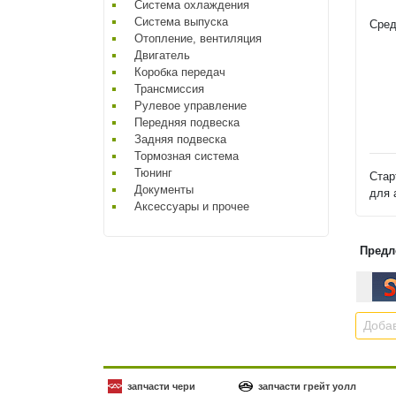
Система охлаждения
Система выпуска
Сред
Отопление, вентиляция
Двигатель
Коробка передач
Трансмиссия
Рулевое управление
Передняя подвеска
Задняя подвеска
Тормозная система
Тюнинг
Стар
Документы
для 
Аксессуары и прочее
Предл
Добав
запчасти чери
запчасти грейт уолл