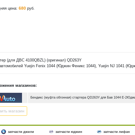
680
няя цена:
руб.
тер (для ДВС 4100QBZL) (оригинал) QD263Y
автомобилей Yuejin Fenix 1044 (Юджин Феникс 1044), Yuejin NJ 1041 (Юд
ожения магазинов:
Бендикс (муфта обгонная) стартера QD263Y для Бав 1044 Е-2Юдж
ить магазин
запчасти джили
запчасти юджин
запчасти лифан