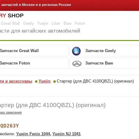
г запчастей
в Москве и в регионах России
RY
SHOP
Great Wall
Geely
Yuejin
Lifan
Baw
Foton
асти для китайских автомобилей
Запчасти Great Wall
Запчасти Geely
Запчасти Foton
Запчасти Baw
ти и аксессуары
Yuejin
Стартер (для ДВС 4100QBZL) (оригинал)
ртер (для ДВС 4100QBZL) (оригинал)
ма зажигания
QD263Y
:
мобили:
Yuejin Fenix 1044
,
Yuejin NJ 1041